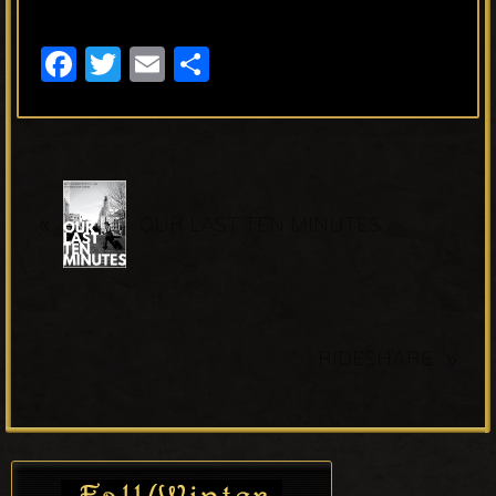
F
T
E
S
a
wi
m
h
c
tt
ail
ar
e
er
e
P
b
«
r
OUR LAST TEN MINUTES
o
e
o
v
k
i
o
N
»
RIDESHARE
u
e
s
x
P
t
Primary
o
P
Sidebar
s